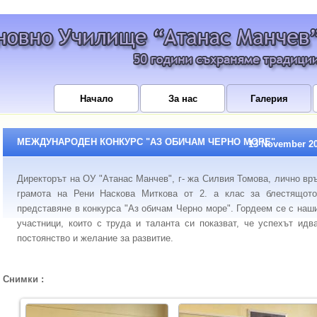
Начало
За нас
Галерия
МЕЖДУНАРОДЕН КОНКУРС "АЗ ОБИЧАМ ЧЕРНО МОРЕ"
13 November 2
Директорът на ОУ "Атанас Манчев", г- жа Силвия Томова, лично вр
грамота на Рени Наскова Миткова от 2. а клас за блестящот
представяне в конкурса "Аз обичам Черно море". Гордеем се с наш
участници, които с труда и таланта си показват, че успехът идв
постоянство и желание за развитие.
Снимки :