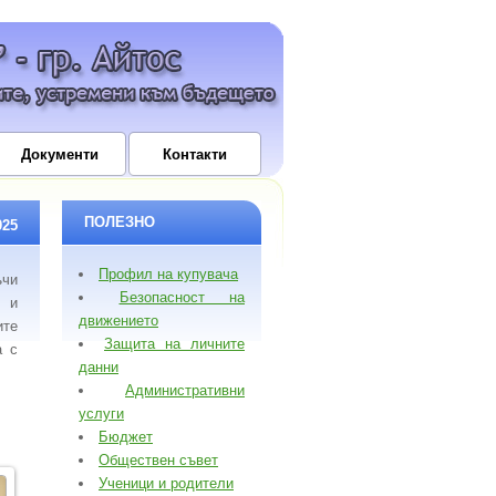
Документи
Контакти
ПОЛЕЗНО
025
Профил на купувача
ъчи
Безопасност на
о и
движението
ите
Защита на личните
а с
данни
Административни
услуги
Бюджет
Обществен съвет
Ученици и родители