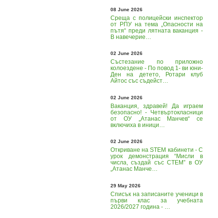
08 June 2026
Среща с полицейски инспектор
от РПУ на тема „Опасности на
пътя“ преди лятната ваканция -
В навечерие…
02 June 2026
Състезание по приложно
колоездене - По повод 1- ви юни-
Ден на детето, Ротари клуб
Айтос със съдейст…
02 June 2026
Ваканция, здравей! Да играем
безопасно! - Четвъртокласници
от ОУ „Атанас Манчев“ се
включиха в иници…
02 June 2026
Откриване на STEM кабинети - С
урок демонстрация “Мисли в
числа, създай със СТЕМ” в ОУ
„Атанас Манче…
29 May 2026
Списък на записаните ученици в
първи клас за учебната
2026/2027 година - …