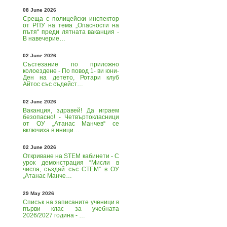
08 June 2026
Среща с полицейски инспектор
от РПУ на тема „Опасности на
пътя“ преди лятната ваканция -
В навечерие…
02 June 2026
Състезание по приложно
колоездене - По повод 1- ви юни-
Ден на детето, Ротари клуб
Айтос със съдейст…
02 June 2026
Ваканция, здравей! Да играем
безопасно! - Четвъртокласници
от ОУ „Атанас Манчев“ се
включиха в иници…
02 June 2026
Откриване на STEM кабинети - С
урок демонстрация “Мисли в
числа, създай със СТЕМ” в ОУ
„Атанас Манче…
29 May 2026
Списък на записаните ученици в
първи клас за учебната
2026/2027 година - …